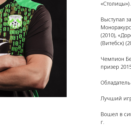
«Столицы»).
Выступал за
Моноракурс»
(2010), «До
(Витебск) (2
Чемпион Бел
призер 2015,
Обладатель 
Лучший игр
Вошел в си
г.