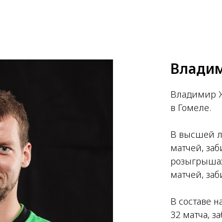
Влади
Владимир Ж
в Гомеле.
В высшей л
матчей, заб
розыгрышах
матчей, заб
В составе 
32 матча, з